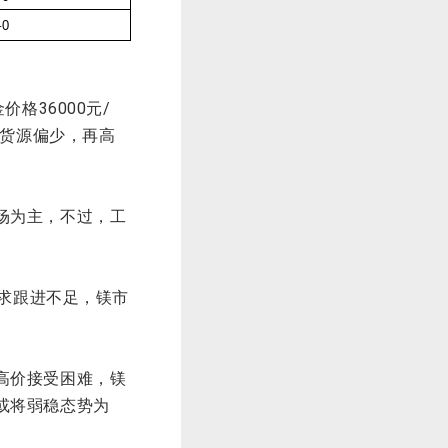
–
0
格36000元/
位货源偏少，再高
场为主，不过，工
求跟进不足，镁市
。
高价接受困难，镁
或将弱稳态势为