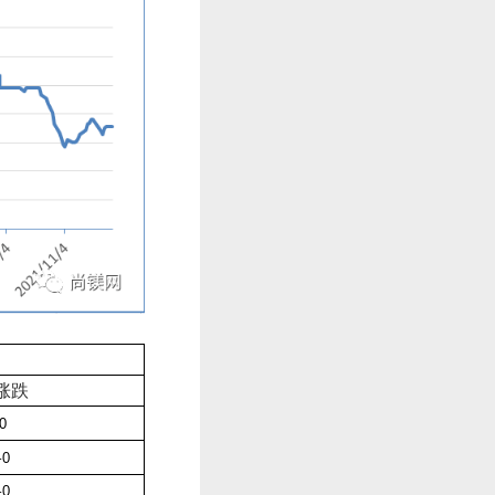
涨跌
-0
–
0
–
0