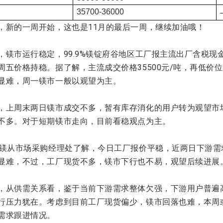
35700-36000
，新的一周开始，这也是11月的最后一周，继续加油哦！
，镁市运行稳定，99.9%镁锭府谷地区工厂报主流出厂含税现金价
周五价格持稳。据了解，主流成交价格35500元/吨，再低价
显难，周一镁市一般以观望为主。
，上周末两日镁市成交不多，暂有库存消化的用户转为观望市
不多。对于短期镁市走向，目前看稳观点为主。
尚镁从市场采购经理处了解
，今日工厂报价平稳，近两日下游需
显难，不过，工厂现货不多，镁市下行也不易，观望后续进展
，从供需关系看，鉴于当前下游需求整体欠强，下游用户普遍
行压力犹在。考虑到目前工厂现货偏少，镁市回落也难，本周
需求跟进情况。