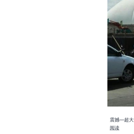
震撼—超
阅读