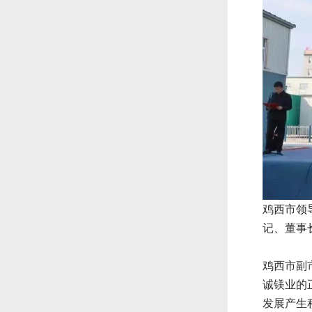
鸡西
市领
记、董事
鸡西市副
诚镁业的
发展产生