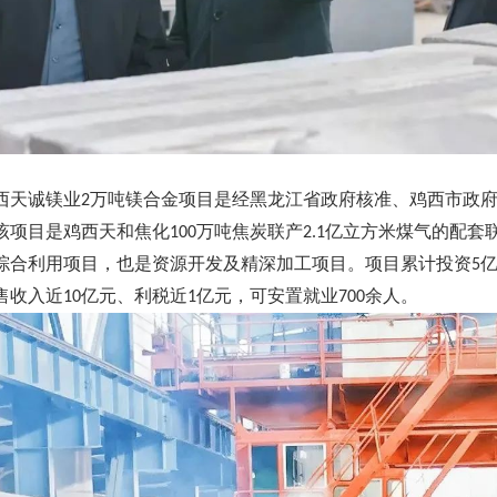
西天诚镁业
万吨镁合金项目是经黑龙江省政府核准、鸡西市政
2
该项目是鸡西天和焦化
万吨焦炭联产
亿立方米煤气的配套
100
2.1
综合利用项目，也是资源开发及精深加工项目。项目累计投资
5
售收入近
亿元、利税近
亿元，可安置就业
余人。
10
1
700