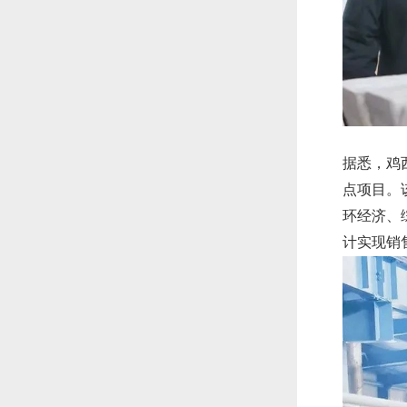
据悉，鸡
点项目。
环经济、
计实现销