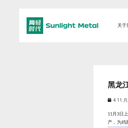
关于
黑龙
4 11 月
月
日
11
3
产，为鸡