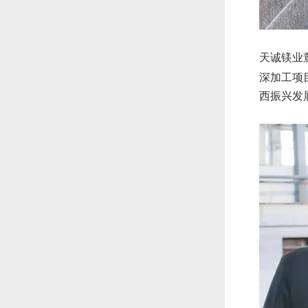
天诚镁业
深加工项
西振兴发