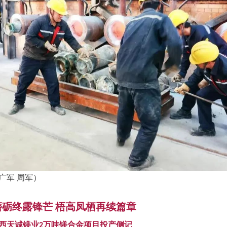
广军 周军）
磨砺终露锋芒
梧高凤栖再续篇章
西天诚镁业
万吨镁合金项目投产侧记
2