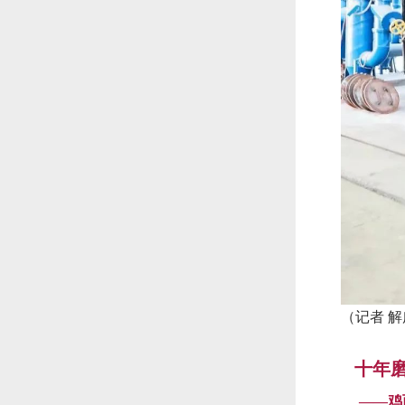
（记者 解
十年
——鸡