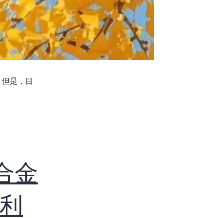
。但是，目
合金
利