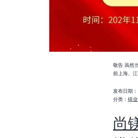
敬告 虽然
前上海、江
发布日期：
分类：
镁业
​尚