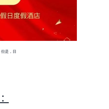
。但是，目
：