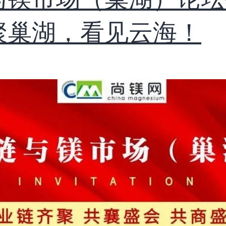
聚巢湖，看见云海！