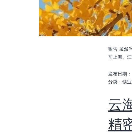
敬告 虽然
前上海、江
发布日期：
分类：
镁业
云
精