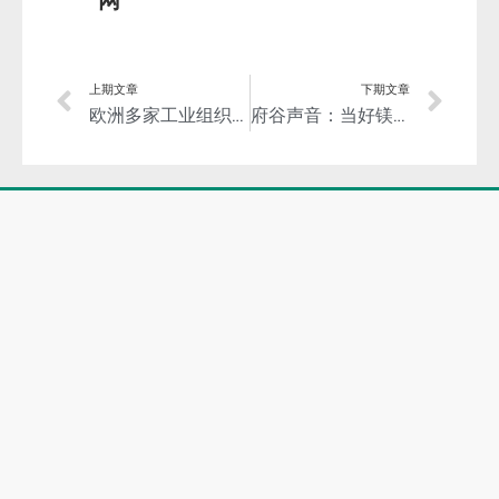
网
上期文章
下期文章
欧洲多家工业组织联合发公开信：应对因中国镁供应短缺对欧洲工业带来的重大影响！
府谷声音：当好镁产业发展的引领者、推动者、维护者，推动构建利益共同体！