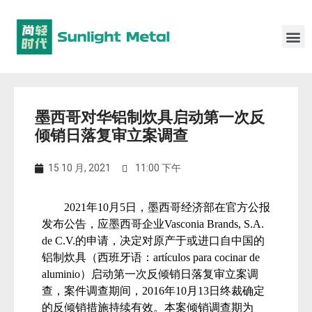
墨西哥对华铝制炊具启动第一次反
倾销日落复审立案调查​
15 10 月, 2021
11:00 下午
2021
年
10
月
5
日，墨西哥经济部在官方公报
发布公告，应墨西哥企业
Vasconia Brands, S.A.
de C.V.
的申请，决定对原产于或进口自中国的
铝制炊具（西班牙语：
artículos para cocinar de
aluminio
）启动第一次反倾销日落复审立案调
查，案件调查期间，
2016
年
10
月
13
日终裁确定
的反倾销措施持续有效。本案倾销调查期为