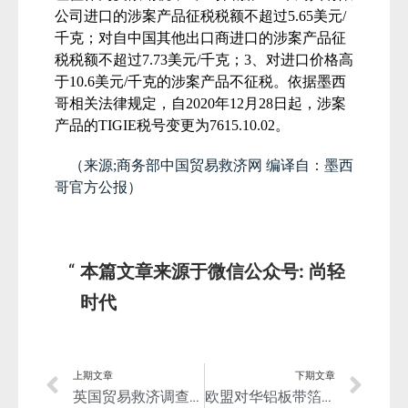
公司进口的涉案产品征税税额不超过
5.65
美元
/
千克；对自中国其他出口商进口的涉案产品征
税税额不超过
7.73
美元
/
千克；
3
、对进口价格高
于
10.6
美元
/
千克的涉案产品不征税。依据墨西
哥相关法律规定，自
2020
年
12
月
28
日起，涉案
产品的
TIGIE
税号变更为
7615.10.02
。
（来源;商务部中国贸易救济网 编译自：墨西
哥官方公报）
本篇文章来源于微信公众号: 尚轻
时代
上期文章
下期文章
英国贸易救济调查局发布对华铝合金轮毂反倾销过渡性审查立案公告
欧盟对华铝板带箔产品作出反倾销终裁！但暂缓9个月实施！