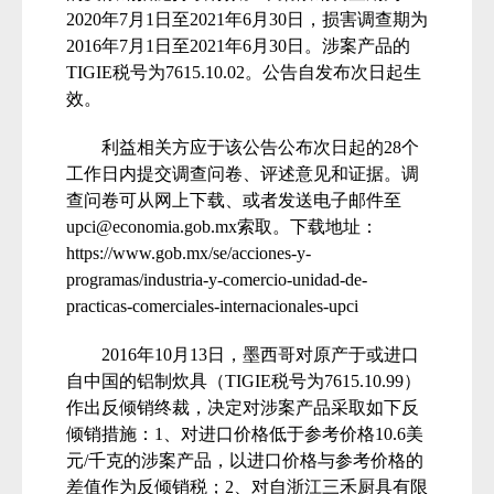
2020
年
7
月
1
日至
2021
年
6
月
30
日，损害调查期为
2016
年
7
月
1
日至
2021
年
6
月
30
日。涉案产品的
TIGIE
税号为
7615.10.02
。公告自发布次日起生
效。
利益相关方应于该公告公布次日起的
28
个
工作日内提交调查问卷、评述意见和证据。调
查问卷可从网上下载、或者发送电子邮件至
upci@economia.gob.mx
索取。下载地址：
https://www.gob.mx/se/acciones-y-
programas/industria-y-comercio-unidad-de-
practicas-comerciales-internacionales-upci
2016
年
10
月
13
日，墨西哥对原产于或进口
自中国的铝制炊具（
TIGIE
税号为
7615.10.99
）
作出反倾销终裁，决定对涉案产品采取如下反
倾销措施：
1
、对进口价格低于参考价格
10.6
美
元
/
千克的涉案产品，以进口价格与参考价格的
差值作为反倾销税；
2
、对自浙江三禾厨具有限