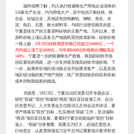
据尚镁网了解，列入执行错避峰生产用电企业清单的
126家生产企业，均为用电大户，其中包括37家硅铁、铁
合金、硅锰企业，其他还包括电解铝、钢铁、焦化、水
泥、电石、石墨、耐火材料等。
与镁行业密切相关的是，
宁夏是镁生产的主要原料硅铁的主要产地。
几年以来，受
原料价格上涨以及各主产地能耗双控政策影响，硅铁价格
一路上扬，
9月29日硅铁期货价格已经超过16000元，一个
月内就上涨了近6000元，与年初6600元价格相比增幅高达
140%。宁
夏进一步的错避峰生产措施，将加剧硅铁市场
供应紧张的局面，进一步支持甚至推高硅铁市场价格。
下
一步，如果府谷地区镁冶炼企业开始逐渐复产，以及其他
地区镁冶炼的复产增产加快，镁厂所需硅铁的供应和采购
成本控制面临新的挑战。
另据悉，9月23日，宁夏自治区党委召开专题会议，
研究“双碳”“双控”和遏制“两高”项目盲目发展工作。
自治
区党委书记、人大常委会主任陈润儿主持会议并讲话，要
求严格落实“双控”目标，扎实推动“双碳”工作，坚决遏制
“两高”项目盲目发展。
要看到宁夏当前面临的“双控”目标
逼人、“双碳”任务繁重、双重压力巨大，必须态度坚决、
行动坚定，认真贯彻落实习近平总书记重要指示要求和党