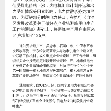
但受煤电价格上涨，火电机组非计划停运和出
力受阻情况等因素影响，电力供需形势更加严
峻。为缓解部分时段电
力缺口，在执行《自治
区发展改革委关于做好点企业错避峰用电生产
工作的通知》基础上，将避
峰生产用户由原来
51
126
户增加至
户。
通知要求银川市、吴忠市、石嘴山市、中卫市五市
发展改革委、宁东经发局要牵头与地市供电企业建立政
企联动工作机制，成立重点企业错避峰生产工作专班，组
织相关
企业按照规定时段开展错避峰生产。地市供电公
司要做好企业错避峰用电监测，对执行不到位的企业要
第一时间报告相关地市发
展改革部门。相关地市发展改
革部门要现场督导，确保重点企业
错避峰生产刚性执行
通知要求，自9月29日起，国网宁夏电力有限公司要
做好电力供 需形势研判 ，至少提前一天确定电力缺口及
时段 ，由各地市供电 公司通知用户执行。
地市发展改革
部门组织相关重点企业按照每 日电力缺口时段执行错避
峰生产