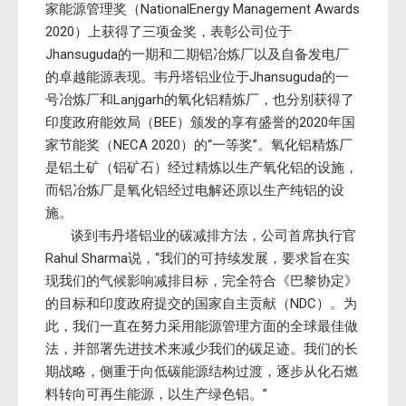
家能源管理奖（NationalEnergy Management Awards
2020）上获得了三项金奖，表彰公司位于
Jhansuguda的一期和二期铝冶炼厂以及自备发电厂
的卓越能源表现。韦丹塔铝业位于Jhansuguda的一
号冶炼厂和Lanjgarh的氧化铝精炼厂，也分别获得了
印度政府能效局（BEE）颁发的享有盛誉的2020年国
家节能奖（NECA 2020）的“一等奖”。氧化铝精炼厂
是铝土矿（铝矿石）经过精炼以生产氧化铝的设施，
而铝冶炼厂是氧化铝经过电解还原以生产纯铝的设
施。
谈到韦丹塔铝业的碳减排方法，公司首席执行官
Rahul Sharma说，“我们的可持续发展，要求旨在实
现我们的气候影响减排目标，完全符合《巴黎协定》
的目标和印度政府提交的国家自主贡献（NDC）。为
此，我们一直在努力采用能源管理方面的全球最佳做
法，并部署先进技术来减少我们的碳足迹。我们的长
期战略，侧重于向低碳能源结构过渡，逐步从化石燃
料转向可再生能源，以生产绿色铝。”