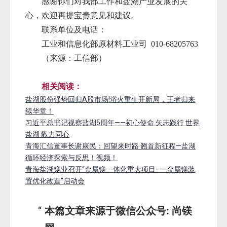
感谢你们对我部工作和盐湖产业发展的关
心，欢迎再提宝贵意见和建议。
联系单位及电话：
工业和信息化部原材料工业司 010-68205763
（来源：工信部）
相关阅读：
盐湖股份强势回归A股市场!浴火重生开新局，王者归来
续华章！
习近平总书记视察盐湖5周年——初心使命 矢志践行 世界
盐湖 戮力同心
青海汇信董事长谢康民：回望来时路 翘首新征程—盐湖
循环经济探索与反思！视频！
青海盐湖镁业召开“金属镁一体化重大项目——金属镁装
置优化改造”启动会
本篇文章来源于微信公众号: 尚镁