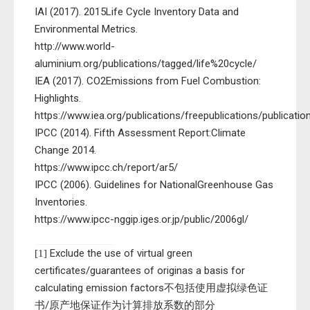
IAI (2017). 2015Life Cycle Inventory Data and
Environmental Metrics.
http://www.world-
aluminium.org/publications/tagged/life%20cycle/
IEA (2017). CO2Emissions from Fuel Combustion:
Highlights.
https://www.iea.org/publications/freepublications/publica
IPCC (2014). Fifth Assessment Report:Climate
Change 2014.
https://www.ipcc.ch/report/ar5/
IPCC (2006). Guidelines for NationalGreenhouse Gas
Inventories.
https://www.ipcc-nggip.iges.or.jp/public/2006gl/
Exclude the use of virtual green
[1]
certificates/guarantees of originas a basis for
calculating emission factors不包括使用虚拟绿色证
书/原产地保证作为计算排放系数的部分