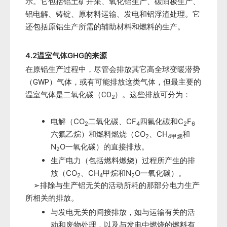
示。它包括铝土矿开采、氧化铝生产、碳阳极生产、
铝电解、铸锭、原材料运输、发电和铝浮渣处理。它
还包括原铝生产所需的辅助材料和燃料的生产。
4.2温室气体GHG的来源
在原铝生产过程中，尽管会排放其它高全球变暖潜势
（GWP）气体，或有可能排放这类气体，但最主要的
温室气体是二氧化碳（CO
）。这些排放可分为：
2
电解（CO
二氧化碳、CF
四氟化碳和C
F
2
4
2
6
六氟乙烷）和燃料燃烧（CO
、CH
和
2
4
甲烷
N
O一氧化碳）的直接排放。
2
生产电力（包括燃料燃烧）过程所产生的排
放（CO
、CH
甲烷和N
O一氧化碳）。
2
4
2
➢排除与生产铝无关的活动所耗的那部分电力生产
所相关的排放。
与发电无关的间接排放，如与运输有关的活
动和废物处理，以及与发电中燃烧的燃料有