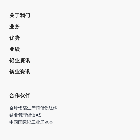
本篇文章来源于微信公众号: 尚轻
时代
上期文章
下期文章
波尔宣布可持续发展目标—将全部使用经可持续性认证的ASI铝！
铝熔炉加料扒渣操作方式必须改变，应采用更高效、更安全的解决方案！