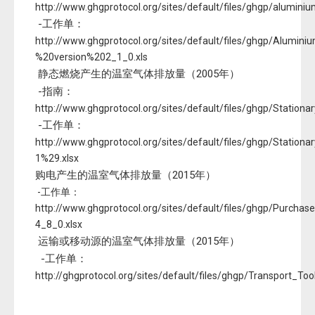
http://www.ghgprotocol.org/sites/default/files/ghgp/alumini
-工作单：
http://www.ghgprotocol.org/sites/default/files/ghgp/Alu
%20version%202_1_0.xls
静态燃烧产生的温室气体排放量（2005年）
-指南：
http://www.ghgprotocol.org/sites/default/files/ghgp/Station
-工作单：
http://www.ghgprotocol.org/sites/default/files/ghgp/Statio
1%29.xlsx
购电产生的温室气体排放量（2015年）
-工作单：
http://www.ghgprotocol.org/sites/default/files/ghgp/Purchase
4_8_0.xlsx
运输或移动源的温室气体排放量（2015年）
-工作单：
http://ghgprotocol.org/sites/default/files/ghgp/Transport_Too