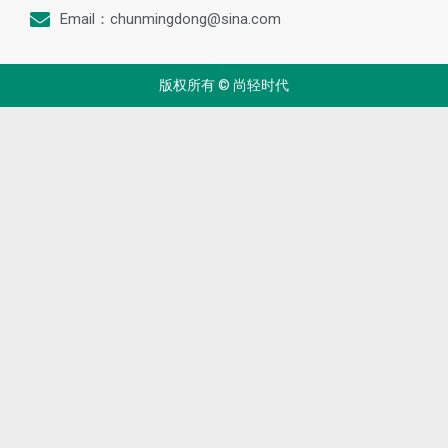
镁业资讯
合作伙伴
全球铝箔生产商倡议组织
铝业管理倡议ASI
中国国际铝工业展览会
兄弟公司
尚轻金属咨询公司（加拿大）
北京海蓝前景金属贸易有限公司
尚镁网-中国镁网
联系我们