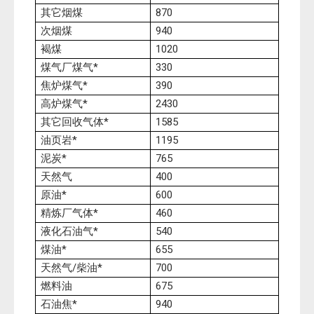
其它烟煤
870
次烟煤
940
褐煤
1020
煤气厂煤气*
330
焦炉煤气*
390
高炉煤气*
2430
其它回收气体*
1585
油页岩*
1195
泥炭*
765
天然气
400
原油*
600
精炼厂气体*
460
液化石油气*
540
煤油*
655
天然气/柴油*
700
燃料油
675
石油焦*
940