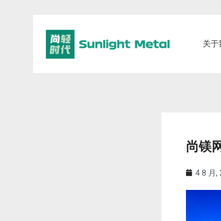
关于
尚镁
4 8 月,