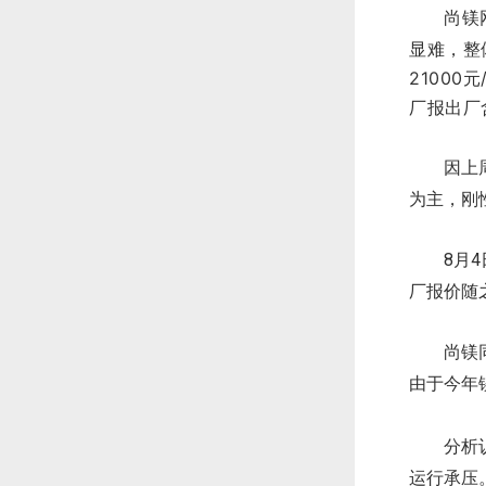
尚镁
显难，整
21000
厂报出厂
因上
为主，刚
8月
厂报价随
尚镁
由于今年
分析
运行承压