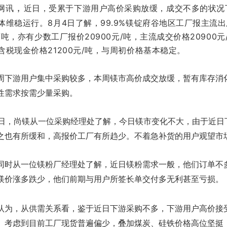
，
网讯
近日，受累于下游用户高价采购放缓，成交不多的状况
体维稳运行。8月4日了解，99.9%镁锭府谷地区工厂报主流
元/吨，亦有少数工厂报价20900元/吨，主流成交价格20900
含税现金价格21200元/吨，与周初价格基本稳定。
周下游用户集中采购较多，本周镁市高价成交放缓，暂有库存消
性需求按需少量采购。
4日，尚镁从一位采购经理处了解，今日镁市变化不大，由于近日
之也有所缓和，高报价工厂有所趋少。不着急补货的用户观望市
同时从一位镁粉厂经理处了解，近日镁粉需求一般，他们订单不
镁价涨多跌少，他们前期与用户所签长单交付多无利甚至亏损。
认为，从供需关系看，鉴于近日下游采购不多，下游用户高价接
。考虑到目前工厂现货普遍偏少，叠加煤炭、硅铁价格高位坚挺