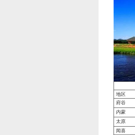
地区
府谷
内蒙
太原
闻喜