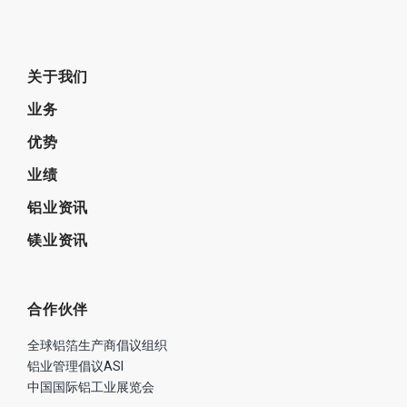
合作伙伴
全球铝箔生产商倡议组织
铝业管理倡议ASI
中国国际铝工业展览会
兄弟公司
尚轻金属咨询公司（加拿大）
北京海蓝前景金属贸易有限公司
尚镁网-中国镁网
联系我们
座机：01057267348