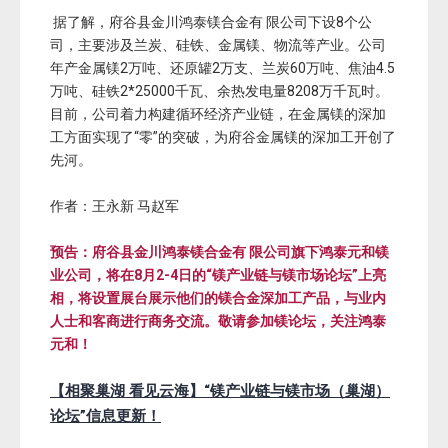
据了解，府谷县金川鸿泰镁合金有 限公司下设8个公
司，主要涉及兰炭、硅铁、金属镁、物流等产业。公司
年产金属镁2万吨、还原罐2万支、兰炭60万吨、焦油4.5
万吨、硅铁2*25000千瓦、余热发电量8208万千瓦时。
目前，公司着力构建循环经济产业链，在金属镁的深加
工方面实现了“零”的突破，为府谷金属镁的深加工开创了
先河。
作者：王永新 马赵军
预告：
府谷县金川鸿泰镁合金有 限公司
旗下鸿泰元和镁
业公司，将在8月2-4日的“镁产业链与镁市场论坛”上亮
相，将设置展台展示他们的镁合金深加工产品，与业内
人士和客商进行商务交流。敬请参加镁论坛，关注鸿泰
元和！
【相聚巢湖 看见云海】“镁产业链与镁市场（巢湖）
论坛”信息更新！