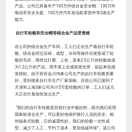
产品。公司已具备年产150万件镁合金安全帽、130万件
电动车安全头盔、150万件汽车发动机零部件等3条生产
能力。
自行车轮毂和安全帽等镁合金产品受青睐
在公司的镁合金生产车间，工人们正在生产着自行车轮
毂。镁合金经过压铸，成型，冷却等操作后便形成了轮
毂的毛坯，再经过打磨、上色，原来2.5公斤的轮毂就成
为1.2公斤的产品。用手摸上去感觉很光滑，掂起来也感
觉很轻。由于府谷金川鸿泰公司生产的自行车轮毂质量
好，受到很多自行车生产厂家亲睐。目前公司已接到了
天津和上海3家公司共计3万套轮毂的订单，工人们这几
天正在忙着加班加点生产。
“我们的自行车轮毂是目前行业中最好的，因为我们采用
国家标准去生产，可以更好地保护骑行人员的安全。相
对辐条式轮毂，它的减震性好。我们的轮毂一次性成
型，减少了人工，节约了成本，更加低碳环保”。该公司