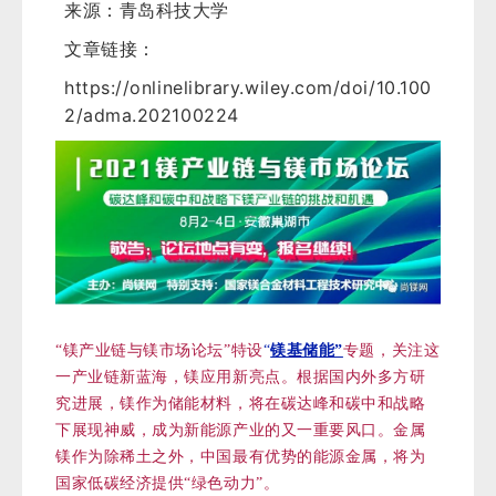
来源：青岛科技大学
文章链接：
https://onlinelibrary.wiley.com/doi/10.100
2/adma.202100224
“镁产业链与镁市场论坛”特设
“
镁基储
能”
专题，关注这
一产业链新蓝海，镁应用新亮点。根据国内外多方研
究进展，镁作为储能材料，将在碳达峰和碳中和战略
下展现神威，成为新能源产业的又一重要风口。金属
镁作为除稀土之外，中国最有优势的能源金属，将为
国家低碳经济提供“绿色动力”。