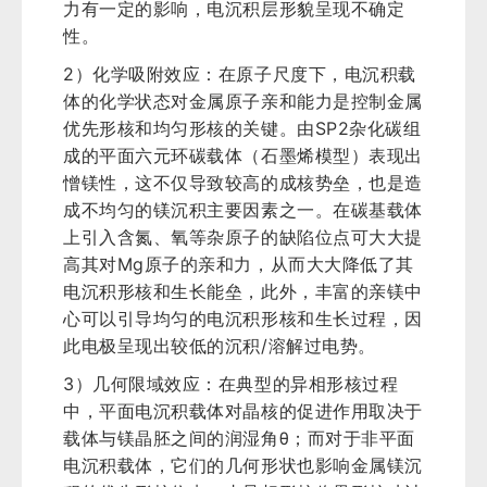
力有一定的影响，电沉积层形貌呈现不确定
性。
2）化学吸附效应：在原子尺度下，电沉积载
体的化学状态对金属原子亲和能力是控制金属
优先形核和均匀形核的关键。由SP2杂化碳组
成的平面六元环碳载体（石墨烯模型）表现出
憎镁性，这不仅导致较高的成核势垒，也是造
成不均匀的镁沉积主要因素之一。在碳基载体
上引入含氮、氧等杂原子的缺陷位点可大大提
高其对Mg原子的亲和力，从而大大降低了其
电沉积形核和生长能垒，此外，丰富的亲镁中
心可以引导均匀的电沉积形核和生长过程，因
此电极呈现出较低的沉积/溶解过电势。
3）几何限域效应：在典型的异相形核过程
中，平面电沉积载体对晶核的促进作用取决于
载体与镁晶胚之间的润湿角θ；而对于非平面
电沉积载体，它们的几何形状也影响金属镁沉