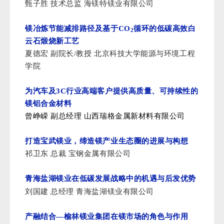
甄子胜 技术总监 海镁特镁业有限公司
镁冶炼节能减排路径及基于CO
循环的低碳高效白
2
云石煅烧新工艺
夏德宏 副院长/教授 北京科技大学能源与环境工程
学院
为汽车及3C行业高端客户提供高质量、可持续性的
镁铝合金材料
曾峥嵘 副总经理
山西瑞格金属新材料有限公司
打造宝武镁业，缔造镁产业生态圈的进展与构想
祁卫东 总裁 宝钢金属有限公司
青海盐湖镁业在低碳发展战略中的机遇与后发优势
刘国建 总经理 青海盐湖镁业有限公司
产融结合—榆林镁业集团在镁市场的角色与作用