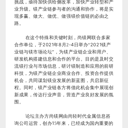
挑战，亟待加快供给侧改革，加快产业转型和产
业升级。镁产业链参与者的沟通和协作，将是实
现多赢、做大、做优、做强镁价值链的必由之
路。
在这个特殊和关键时刻，尚镁网联合多家
2021
8
-4
2021
合作单位，于
年
月2
日举办“
镁产
业链与镁市场论坛”，为镁产业链企业和用户、
研发机构搭建信息和合作的平台。目的是及时交
流镁行业与市场信息，研讨镁制造和应用的前研
科技，为镁产业链企业商业合作、投资合作提供
机会，共同谋划镁业发展的新蓝图，共启新征
程。同时，镁产业链各方将借此机会集中展现创
新成果，传达行业声音，营造产业良好发展的氛
围。
论坛主办方尚镁网由尚轻时代金属信息咨
1
询公司运营，创办
5年来，已经成为国内重要的