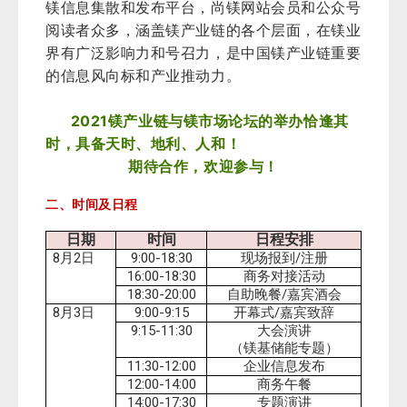
镁信息集散和发布平台，尚镁网站会员和公众号
阅读者众多，涵盖镁产业链的各个层面，在镁业
界有广泛影响力和号召力，是中国镁产业链重要
的信息风向标和产业推动力。
2021
镁产业链与镁市场论坛的举办恰逢其
时，具备天时、地利、人和！
期待合作，欢迎参与！
二、时间及日程
日期
时间
日程安排
8
2
9:00-18:30
/
月
日
现场报到
注册
16:00-18:30
商务对接活动
18:30-20:00
/
自助晚餐
嘉宾酒会
8
3
9:00-9:15
/
月
日
开幕式
嘉宾致辞
9:15-11:30
大会演讲
（镁基储能专题）
11:30-12:00
企业信息发布
12:00-14:00
商务午餐
14:00-17:30
专题演讲