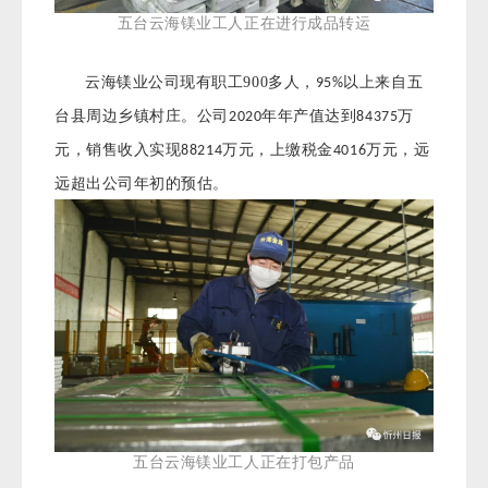
五台云海镁业工人正在进行成品转运
云海镁业公司现有职工900多人，
以上来自五
95%
台县周边乡镇村庄。公司
年年产值达到
万
2020
84375
元，销售收入实现
万元，上缴税金
万元，远
88214
4016
远超出公司年初的预估。
五台云海镁业工人正在打包产品