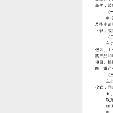
新奖，鼓
（
申
及指南请
下载，或
（
主
包装、工
奖产品和
项目。根
向、重产
（
主
仪式，同
五
联
联 
电 