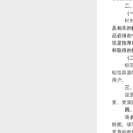
二
（
针
及相关的
品必须在
箔是指厚
和取得的
（
铝
铝箔容器
用户。
三
设
奖、资源
四
请
附图。填
盖章的申