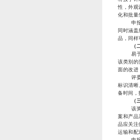
性，外观
化和批量
申
同时涵盖
品，同样
（
易
该类别的
面的改进
评
标识清晰
备时间，
（
该
案和产品
品应关注
运输和配
申