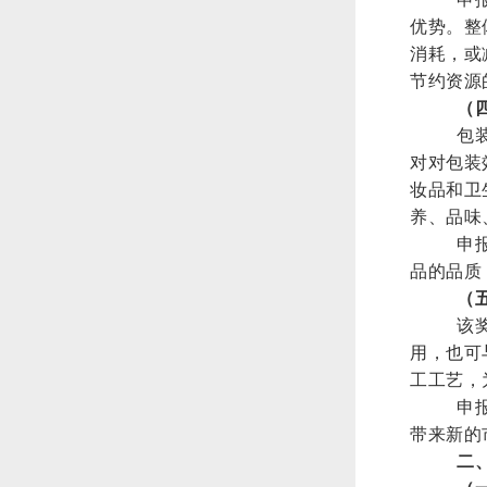
优势。整
消耗，或
节约资源
（
包
对对包装
妆品和卫
养、品味
申
品的品质
（
该
用，也可
工工艺，
申
带来新的
二