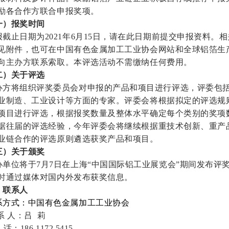
励各合作方联合申报奖项。
一）报奖时间
报截止日期为2021年6月15日，请在此日期前提交申报资料。
见附件，也可在中国有色金属加工工业协会网站和全球铝箔生
向主办方联系索取。本评选活动不需缴纳任何费用。
二）关于评选
办方将组织评奖委员会对申报的产品和项目进行评选，评委包
业制造、工业设计等方面的专家。评委会将根据拟定的评选规
项目进行评选，根据报奖数量及整体水平确定每个类别的奖项
据往届的评选经验，今年评委会将继续根据重技术创新、重产
业链合作的评选原则遴选获奖产品和项目。
三）关于颁奖
办单位将于7月7日在上海“中国国际铝工业展览会”期间发布评
时通过媒体对国内外发布获奖信息。
、联系人
系方式：中国有色金属加工工业协会
系 人：吕 莉
话：186 1172 5415