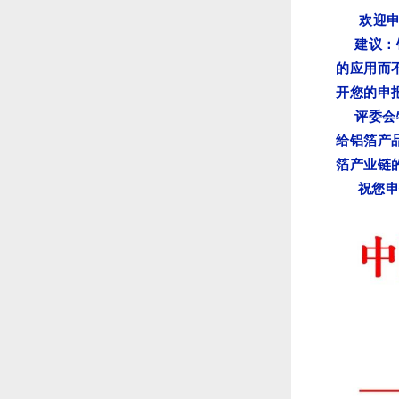
欢迎申
建议：铝
的应用而
开您的申
评委会特
给铝箔产
箔产业链
祝您申