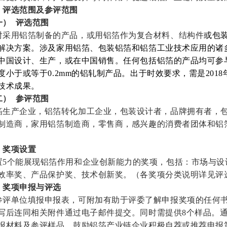
、评选范围及参评范围
一）
评选范围
对采用铝箔制备的产品，或用铝箔作为复合材料、结构件
或包
解决方案。涉及家用铝箔、包装铝箔和铝箔工业技术应用的诸
中国设计、生产，或在中国销售。任何包括铝箔的产品均可参
度小于或等于0.2mm的铝轧制产品。出于时效要求，需是201
技术成果。
二）
参评范围
箔生产企业，铝箔转化加工企业，包装设计者，品牌拥有者，
制造商，家用铝箔制造商，零售商，感兴趣的消费者团体和铝
、奖项设置
置5个能展现铝箔作用和企业创新能力的奖项，包括：市场与设
效率奖、产品保护奖、技术创新奖。（各奖项分类说明详见评
、奖项申报与评选
参评单位填报申报表，可附加有助于评委了解申报奖项的任何
写后连同相关附件通过电子邮件提交。同时需提供8个样品。
报材料及参评样品。鼓励铝箔产业链企业积极自荐或推荐申报