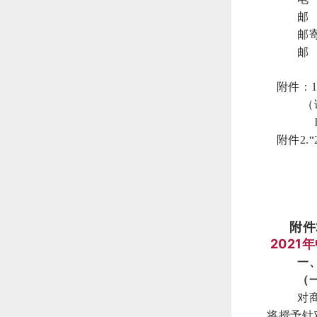
邮 
邮
邮 
附件：1
（请到
http:/
附件2.“
202
附件
2021
一
（
对
将授予针