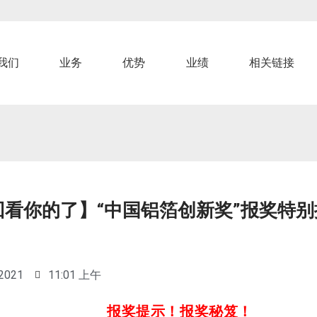
我们
业务
优势
业绩
相关链接
回看你的了】“中国铝箔创新奖”报奖特
！
 2021
11:01 上午
报奖提示！报奖秘笈！