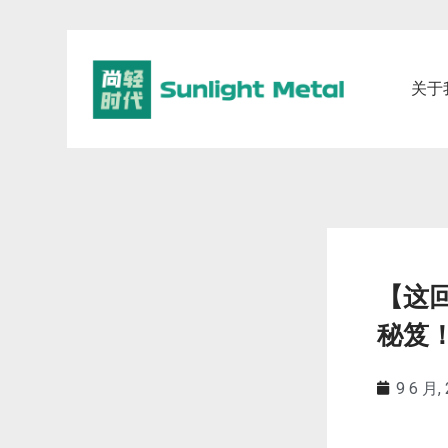
关于
【这
秘笈
9 6 月,