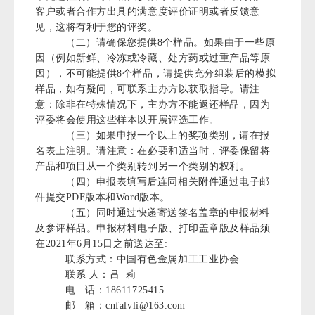
客户或者合作方出具的满意度评价证明或者反馈意
见，这将有利于您的评奖。
（二）请确保您提供8个样品。如果由于一些原
因（例如新鲜、冷冻或冷藏、处方药或过重产品等原
因），不可能提供8个样品，请提供充分组装后的模拟
样品，如有疑问，可联系主办方以获取指导。请注
意：除非在特殊情况下，主办方不能返还样品，因为
评委将会使用这些样本以开展评选工作。
（三）如果申报一个以上的奖项类别，请在报
名表上注明。请注意：在必要和适当时，评委保留将
产品和项目从一个类别转到另一个类别的权利。
（四）申报表填写后连同相关附件通过电子邮
件提交PDF版本和Word版本。
（五）同时通过快递寄送签名盖章的申报材料
及参评样品。申报材料电子版、打印盖章版及样品须
在2021年6月15日之前送达至:
联系方式：中国有色金属加工工业协会
联系 人：吕 莉
电 话：18611725415
邮 箱：cnfalvli@163.com