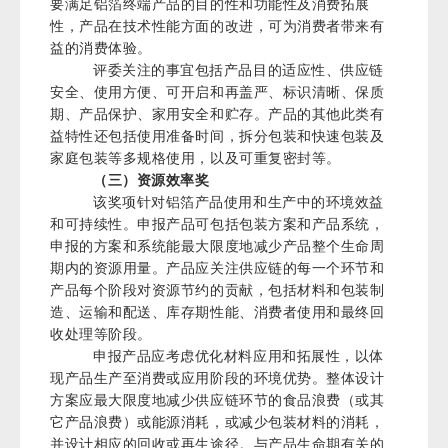
要满足铝箔终端产品的目的性和功能性及消费拓展
性，产品在技术性能方面的改进，可为消费者带来有
益的消费体验。
评委关注的事宜包括产品目的适应性、供应链
安全、使用方便、可开启和再盖严、标识清晰、保质
期、产品保护、家用安全和贮存。产品的其他此类有
益特性还包括使用准备时间，拆分包装和快速包装及
家庭包装等多规格使用，以及可重复密封等。
（三）资源效率奖
该奖项针对铝箔产品使用和生产中的环境效益
和可持续性。申报产品可包括包装方案和产品系统，
申报的方案和系统能最大限度地减少产品整个生命周
期内的资源用量。产品应关注供应链的每一个环节和
产品每个阶段对资源节约的贡献，包括材料和包装制
造、运输和配送、库存期性能、消费者使用和最终回
收处理等阶段。
申报产品应考虑优化材料应用和拓展性，以体
现产品生产至消费或应用阶段的环境优势。整体设计
方案应最大限度地减少供应链环节的食品浪费（或其
它产品浪费）或能源消耗，或减少包装材料的消耗，
并设计相应的回收或再生途径。与产品生命期有关的