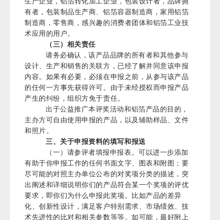
生产企业，铝箔转化加工企业，包装设计者，品牌拥
有者，包装制品生产商、铝箔容器制造商，家用铝箔
制造商，零售商，感兴趣的消费者团体和铝箔工业技
术应用的用户。
（三）相关责任
请务必确认，该产品品牌的所有者和其他参与
设计、生产和销售的关联方，已经了解并同意该申报
内容。如果有必要，必须在申报之前，从参与该产品
的任何一方事先获得许可。由于未经授权而申报产品
产生的纠纷，组织方免于责任。
出于公益推广本评奖活动和铝箔产品的目的，
主办方可自由使用申报的产品，以及辅助样品、文件
和照片。
三、关于申报资料的填写和报送
（一）请参评者填报申报表。可以进一步添加
有助于你申报工作的任何书面文字、图表和附图；要
尽可能的对照主办单位公布的对奖项分类的描述，突
出阐述和详细说明你们的产品符合某一个奖项的评优
要求，即你们为什么申报此奖项。比如产品的差异
化、创新性设计，满足客户特别需求、市场绩效、技
术先进性的比对和相关参数等等。如可能，最好附上