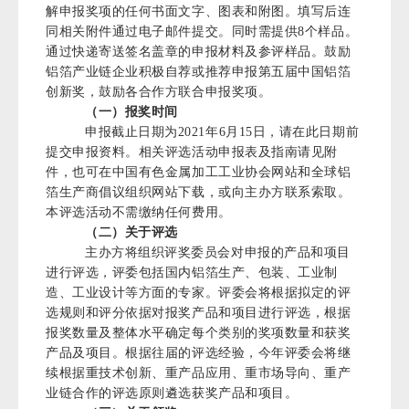
解申报奖项的任何书面文字、图表和附图。填写后连
同相关附件通过电子邮件提交。同时需提供8个样品。
通过快递寄送签名盖章的申报材料及参评样品。鼓励
铝箔产业链企业积极自荐或推荐申报第五届中国铝箔
创新奖，鼓励各合作方联合申报奖项。
（一）报奖时间
申报截止日期为2021年6月15日，请在此日期前
提交申报资料。相关评选活动申报表及指南请见附
件，也可在中国有色金属加工工业协会网站和全球铝
箔生产商倡议组织网站下载，或向主办方联系索取。
本评选活动不需缴纳任何费用。
（二）关于评选
主办方将组织评奖委员会对申报的产品和项目
进行评选，评委包括国内铝箔生产、包装、工业制
造、工业设计等方面的专家。评委会将根据拟定的评
选规则和评分依据对报奖产品和项目进行评选，根据
报奖数量及整体水平确定每个类别的奖项数量和获奖
产品及项目。根据往届的评选经验，今年评委会将继
续根据重技术创新、重产品应用、重市场导向、重产
业链合作的评选原则遴选获奖产品和项目。