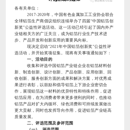
各有关单位：
2017-2020年，中国有色金属加工工业协会联合
全球铝箔生产商倡议组织连续举办了四届
“
中国铝箔创
新奖
”
公益性评选活动。这一活动已经引起了国内外产
业链相关方的广泛关注，成为铝箔行业生产技术进
步、产品开发和创新应用的重要风向标。
现决定启动“2021年中国铝箔创新奖
”
公益性评
选活动，并开始奖项征集。现将有关事项通知如下：
一、活动目的
收集和评选中国铝箔产业链企业在铝箔材料创
新、制造创新、设计创新、产品创新、应用创新、回
收创新、服务创新方面的成果和解决方案，对优秀成
果进行表彰，以鼓励和倡导铝箔上下游企业密切合
作，展现铝箔这一材料的优异特性和特殊作用，促进
铝箔应用，在为消费者带来更多便利的同时，也推动
铝箔产品对扩大内循环、绿色消费和可持续发展做出
更大贡献，同时也发挥导向作用，促进铝箔产业链高
质量发展。
二、评选范围及参评范围
（一）
评选范围