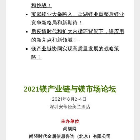
和挑战！
宝武镁业大举跨入、盐湖镁业重整后镁业
竞争新格局和新期待！
后疫情时代和扩大内循环背景下，镁应用
的新亮点和新领域！
镁产业链协同实现高质量发展的战略策
略！
2021
镁产业链与镁市场论坛
2021
8
-4
年
月2
日
深圳安蒂娅美兰酒店
主办单位
尚镁网
尚轻时代金属信息咨询（北京）有限公司