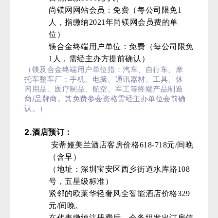
尚镁网网站会员：免费（每公司限免1
人，指缴纳2021年尚镁网会员费的单
位）
镁合金终端用户单位：免费（每公司限免
1人，需经主办方提前确认）
（镁及合金终端用户单位指：汽车、自行车、摩
托车整车厂；手机、电脑、通讯器材、工具、休
闲用品、医疗制品、航空、军工等终端产品制造
/
商
品牌商。其免费参会资格需经主办单位会前确
认。）
2.
酒店预订：
安蒂娅美兰酒店客房价格618-718元/间晚
（含早）
（地址：深圳宝安区西乡街道水库路108
号，五星级标准）
紧邻的欧莱华轻奢风全智能酒店价格329
元/间晚。
在代表缴纳注册费后，会务组发出订房信