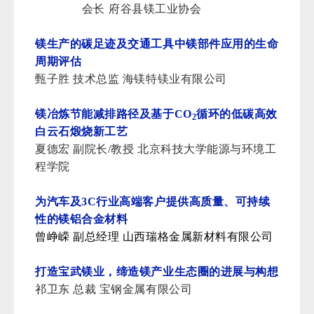
会长
府谷县镁工业协会
镁生产的碳足迹及交通工具中镁部件应用的生命
周期评估
甄子胜 技术总监 海镁特镁业有限公司
镁冶炼节能减排路径及基于CO
循环的低碳高效
2
白云石煅烧新工艺
夏德宏 副院长/教授 北京科技大学能源与环境工
程学院
为汽车及3C行业高端客户提供高质量、可持续
性的镁铝合金材料
曾峥嵘 副总经理
山西瑞格金属新材料有限公司
打造宝武镁业，缔造镁产业生态圈的进展与构想
祁卫东 总裁 宝钢金属有限公司