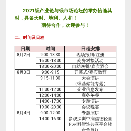
2021
镁产业链与镁市场论坛的举办恰逢其
时，具备天时、地利、人和！
期待合作，欢迎参与！
二、时间及日程
日期
时间
日程安排
8
2
9:00-18:30
/
月
日
现场报到
注册
16:00-18:30
商务对接活动
18:30-20:00
/
自助晚餐
嘉宾酒会
8
3
9:00-9:15
/
月
日
开幕式
嘉宾致辞
9:15-11:30
大会演讲
（镁基储能专题）
11:30-12:00
企业信息发布
12:00-14:00
商务午餐
14:00-17:30
专题演讲
19:00-20:30
会议晚宴
8
4
9:00-12:00
月
日
专题演讲
14:00-16:30
参观深圳中润信德轻量
化材料智造共享平台镁
合金展厅