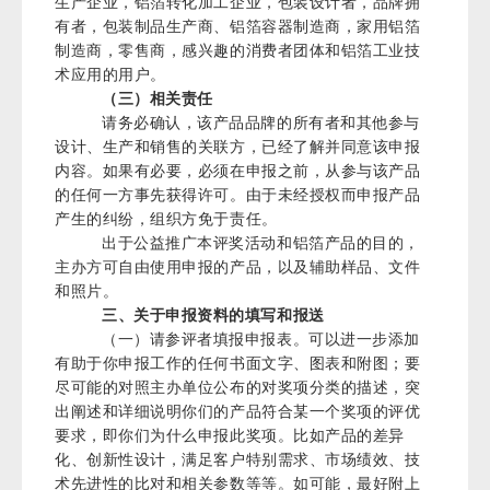
生产企业，铝箔转化加工企业，包装设计者，品牌拥
有者，包装制品生产商、铝箔容器制造商，家用铝箔
制造商，零售商，感兴趣的消费者团体和铝箔工业技
术应用的用户。
（三）相关责任
请务必确认，该产品品牌的所有者和其他参与
设计、生产和销售的关联方，已经了解并同意该申报
内容。如果有必要，必须在申报之前，从参与该产品
的任何一方事先获得许可。由于未经授权而申报产品
产生的纠纷，组织方免于责任。
出于公益推广本评奖活动和铝箔产品的目的，
主办方可自由使用申报的产品，以及辅助样品、文件
和照片。
三、关于申报资料的填写和报送
（一）请参评者填报申报表。可以进一步添加
有助于你申报工作的任何书面文字、图表和附图；要
尽可能的对照主办单位公布的对奖项分类的描述，突
出阐述和详细说明你们的产品符合某一个奖项的评优
要求，即你们为什么申报此奖项。比如产品的差异
化、创新性设计，满足客户特别需求、市场绩效、技
术先进性的比对和相关参数等等。如可能，最好附上