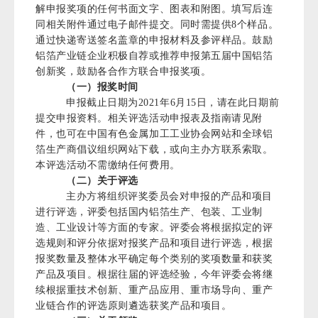
解申报奖项的任何书面文字、图表和附图。填写后连
同相关附件通过电子邮件提交。同时需提供8个样品。
通过快递寄送签名盖章的申报材料及参评样品。鼓励
铝箔产业链企业积极自荐或推荐申报第五届中国铝箔
创新奖，鼓励各合作方联合申报奖项。
（一）报奖时间
申报截止日期为2021年6月15日，请在此日期前
提交申报资料。相关评选活动申报表及指南请见附
件，也可在中国有色金属加工工业协会网站和全球铝
箔生产商倡议组织网站下载，或向主办方联系索取。
本评选活动不需缴纳任何费用。
（二）关于评选
主办方将组织评奖委员会对申报的产品和项目
进行评选，评委包括国内铝箔生产、包装、工业制
造、工业设计等方面的专家。评委会将根据拟定的评
选规则和评分依据对报奖产品和项目进行评选，根据
报奖数量及整体水平确定每个类别的奖项数量和获奖
产品及项目。根据往届的评选经验，今年评委会将继
续根据重技术创新、重产品应用、重市场导向、重产
业链合作的评选原则遴选获奖产品和项目。