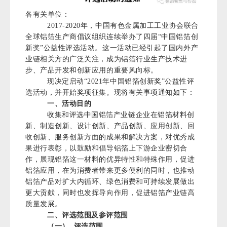
各有关单位：
2017-2020年，中国有色金属加工工业协会联合
全球铝箔生产商倡议组织连续举办了四届
“
中国铝箔创
新奖
”
公益性评选活动。这一活动已经引起了国内外产
业链相关方的广泛关注，成为铝箔行业生产技术进
步、产品开发和创新应用的重要风向标。
现决定启动“2021年中国铝箔创新奖
”
公益性评
选活动，并开始奖项征集。现将有关事项通知如下：
一、活动目的
收集和评选中国铝箔产业链企业在铝箔材料创
新、制造创新、设计创新、产品创新、应用创新、回
收创新、服务创新方面的成果和解决方案，对优秀成
果进行表彰，以鼓励和倡导铝箔上下游企业密切合
作，展现铝箔这一材料的优异特性和特殊作用，促进
铝箔应用，在为消费者带来更多便利的同时，也推动
铝箔产品对扩大内循环、绿色消费和可持续发展做出
更大贡献，同时也发挥导向作用，促进铝箔产业链高
质量发展。
二、评选范围及参评范围
（一）
评选范围