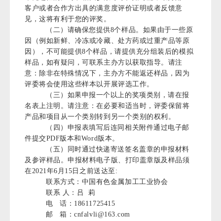
客户或者合作方出具的满意度评价证明或者反馈意
见，这将有利于您的评奖。
（二）请确保您提供8个样品。如果由于一些原
因（例如新鲜、冷冻或冷藏、处方药或过重产品等原
因），不可能提供8个样品，请提供充分组装后的模拟
样品，如有疑问，可联系主办方以获取指导。请注
意：除非在特殊情况下，主办方不能返还样品，因为
评委将会使用这些样本以开展评选工作。
（三）如果申报一个以上的奖项类别，请在报
名表上注明。请注意：在必要和适当时，评委保留将
产品和项目从一个类别转到另一个类别的权利。
（四）申报表填写后连同相关附件通过电子邮
件提交PDF版本和Word版本。
（五）同时通过快递寄送签名盖章的申报材料
及参评样品。申报材料电子版、打印盖章版及样品须
在2021年6月15日之前送达至:
联系方式：中国有色金属加工工业协会
联系 人：吕 莉
电 话：18611725415
邮 箱：cnfalvli@163.com