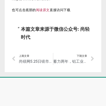
2018“中国铝箔创新奖”颁奖—创新为企业增
值！服务为社会添彩！
详解：2017“中国铝箔创新奖”获奖产品及项目
首届“中国铝箔创新奖”颁奖 ！铝箔—创新呵护
未来！
“2021年中国铝箔创新奖”报奖文件和申报表可登陆中
国有色金属加工工业协会官网网址下载：
http://www.cnfa.net.cn
也可点击底部的
阅读原文
直接访问下载
本篇文章来源于微信公众号: 尚轻
时代
上期文章
下期文章