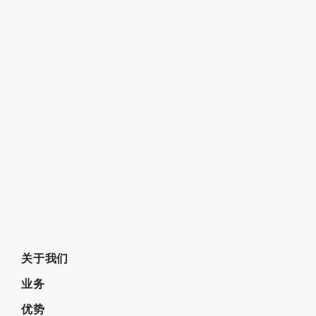
尚镁网5.25日镁市场：镁市稳中走强
蓄力两年，铝工业展会大幕即将重启！领军者悉数展新姿！新势力争相亮新貌！！