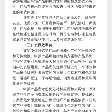
要满足铝箔终端产品的目的性和功能性及消费拓展
性，产品在技术性能方面的改进，可为消费者带来有
益的消费体验。
评委关注的事宜包括产品目的适应性、供应链
安全、使用方便、可开启和再盖严、标识清晰、保质
期、产品保护、家用安全和贮存。产品的其他此类有
益特性还包括使用准备时间，拆分包装和快速包装及
家庭包装等多规格使用，以及可重复密封等。
（三）资源效率奖
该奖项针对铝箔产品使用和生产中的环境效益
和可持续性。申报产品可包括包装方案和产品系统，
申报的方案和系统能最大限度地减少产品整个生命周
期内的资源用量。产品应关注供应链的每一个环节和
产品每个阶段对资源节约的贡献，包括材料和包装制
造、运输和配送、库存期性能、消费者使用和最终回
收处理等阶段。
申报产品应考虑优化材料应用和拓展性，以体
现产品生产至消费或应用阶段的环境优势。整体设计
方案应最大限度地减少供应链环节的食品浪费（或其
它产品浪费）或能源消耗，或减少包装材料的消耗，
并设计相应的回收或再生途径。与产品生命期有关的