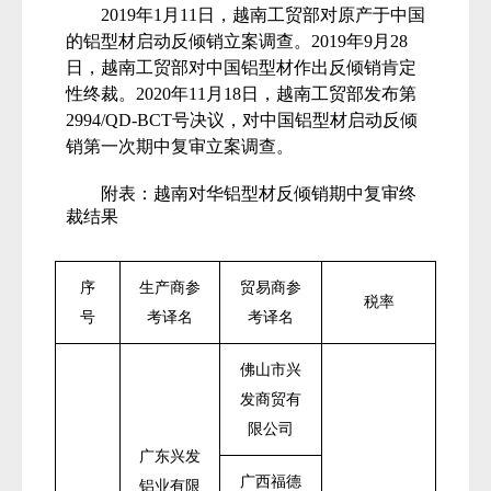
2019
年
1
月
11
日，越南工贸部对原产于中国
的铝型材启动反倾销立案调查。
2019
年
9
月
28
日，越南工贸部对中国铝型材作出反倾销肯定
性终裁。
2020
年
11
月
18
日，越南工贸部发布第
2994/QD-BCT
号决议，对中国铝型材启动反倾
销第一次期中复审立案调查。
附表：
越南对华铝型材反倾销期中复审终
裁结果
序
生产商参
贸易商参
税率
号
考译名
考译名
佛山市兴
发商贸有
限公司
广东兴发
广西福德
铝业有限