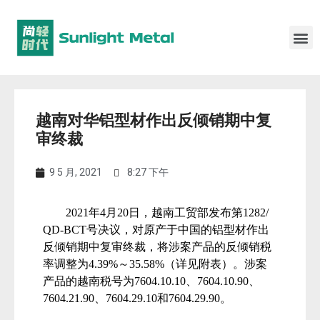
越南对华铝型材作出反倾销期中复
审终裁
9 5 月, 2021
8:27 下午
2021
年
4
月
20
日，越南工贸部发布第
1282/
QD-BCT
号决议，对原产于中国的铝型材作出
反倾销期中复审终裁，将涉案产品的反倾销税
率调整为
4.39%
～
35.58%
（详见附表）。涉案
产品的越南税号为
7604.10.10
、
7604.10.90
、
7604.21.90
、
7604.29.10
和
7604.29.90
。