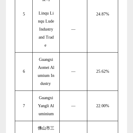
Linqu Li
5
24.87%
nqu Lude
Industry
—
and Trad
e
Guangxi
Aomei Al
6
—
25.62%
umium In
dustry
Guangxi
7
Yangli Al
—
22.00%
uminium
佛山市三