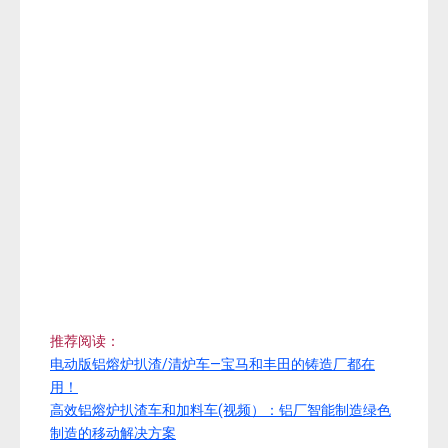
推荐阅读：
电动版铝熔炉扒渣/清炉车—宝马和丰田的铸造厂都在
用！
高效铝熔炉扒渣车和加料车(视频）：铝厂智能制造绿色
制造的移动解决方案