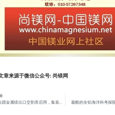
文章来源于微信公众号: 尚镁网
章
榆镁集团金属镁出口交割库启用，集装箱铁海联运首列发运
最酷的全铝海洋科考探