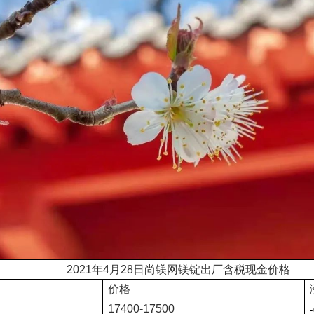
2021年4
月
28
日尚镁网镁锭出厂含税现金价格
价格
17400
-17500