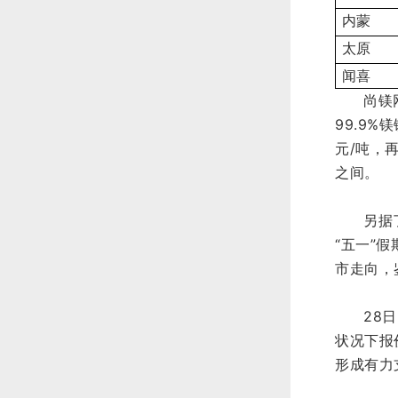
内蒙
太原
闻喜
尚镁
99.9%
元/吨，
之间。
另据
“五一”
市走向，
28
状况下报
形成有力