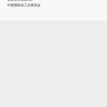
镁业资讯
合作伙伴
全球铝箔生产商倡议组织
铝业管理倡议ASI
中国国际铝工业展览会
兄弟公司
尚轻金属咨询公司（加拿大）
北京海蓝前景金属贸易有限公司
尚镁网-中国镁网
联系我们