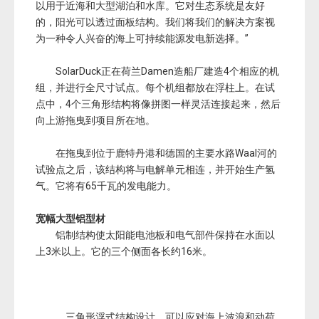
以用于近海和大型湖泊和水库。它对生态系统是友好
的，阳光可以透过面板结构。我们将我们的解决方案视
为一种令人兴奋的海上可持续能源发电新选择。”
SolarDuck正在荷兰Damen造船厂建造4个相应的机
组，并进行全尺寸试点。每个机组都放在浮柱上。在试
点中，4个三角形结构将像拼图一样灵活连接起来，然后
向上游拖曳到项目所在地。
在拖曳到位于鹿特丹港和德国的主要水路Waal河的
试验点之后，该结构将与电解单元相连，并开始生产氢
气。它将有65千瓦的发电能力。
宽幅大型铝型材
铝制结构使太阳能电池板和电气部件保持在水面以
上3米以上。它的三个侧面各长约16米。