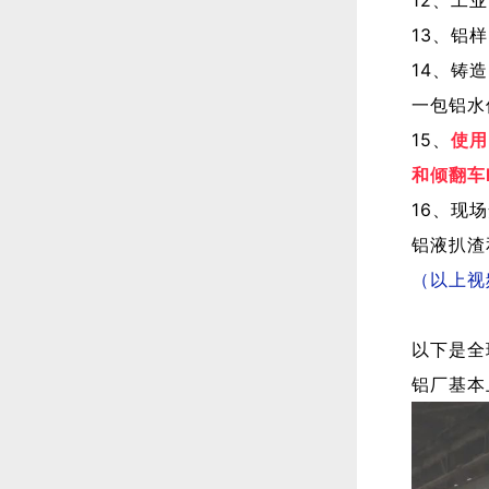
13、铝
14、铸
一包铝水
15、
使用
和倾翻车
16、现
铝液扒渣
（以上视
以下是全
铝厂基本