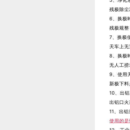
残极除尘
6、换极
残极规整
7、换极
天车上无
8、换极
无人工捞
9、使用
新极下料
10、出
出铝口火
11、出
使用的是
12、工