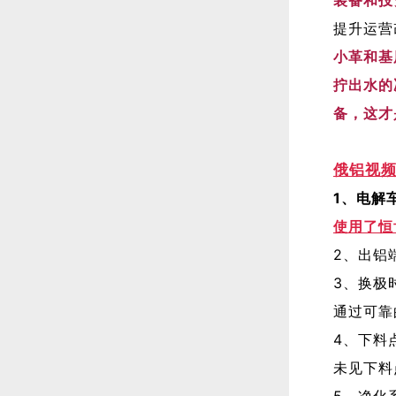
提升运营
小革和基
拧出水的
备，这才
俄铝视
1、电解
使用了恒
2、出铝
3、换极
通过可靠
4、下料
未见下料
5、净化