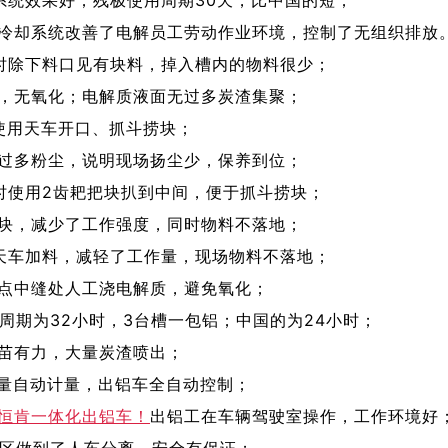
冷却系统改善了电解员工劳动作业环境，控制了无组织排放
时除下料口见有块料，掉入槽内的物料很少；
，无氧化；电解质液面无过多炭渣集聚；
使用天车开口、抓斗捞块；
过多粉尘，说明现场扬尘少，保养到位；
时使用2齿耙把块扒到中间，便于抓斗捞块；
块，减少了工作强度，同时物料不落地；
天车加料，减轻了工作量，现场物料不落地；
点中缝处人工浇电解质，避免氧化；
铝周期为32小时，3台槽一包铝；中国的为24小时；
苗有力，大量炭渣喷出；
铝量自动计量，出铝车全自动控制；
恒肯一体化出铝车！
出铝工在车辆驾驶室操作，工作环境好
业区做到了人车分离，安全有保证；