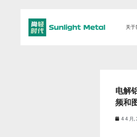
关于
电解
频和
4 4 月,