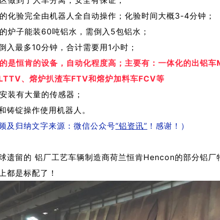
样的化验完全由机器人全自动操作；化验时间大概3-4分钟；
造的炉子能装60吨铝水，需倒入5包铝水；
倒入最多10分钟，合计需要用1小时；
的是恒肯的设备，自动化程度高；主要有：一体化的出铝车M
LTTV、熔炉扒渣车FTV和熔炉加料车FCV等
场安装有大量的传感器；
和铸锭操作使用机器人。
频及归纳文字来源：微信公众号
“铝资讯”
！感谢！）
球遗留的 铝厂工艺车辆制造商荷兰恒肯Hencon的部分铝
上都是标配了！