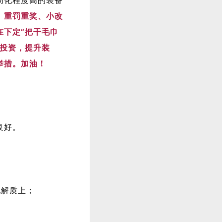
、重罚重奖、小改
在下定“把干毛巾
大投资，提升装
举措。加油！
良好。
电解质上；