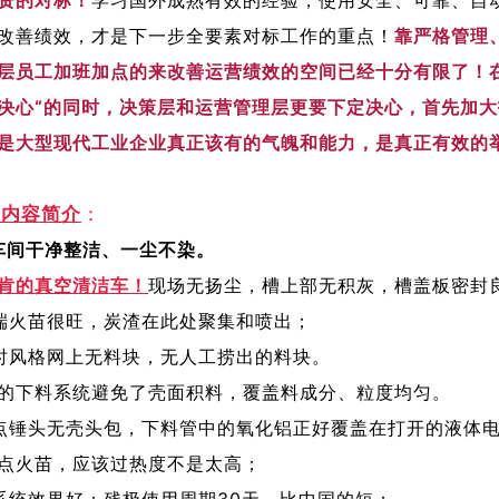
改善绩效，才是下一步全要素对标工作的重点！
靠严格管理
层员工加班加点的来改善运营绩效的空间已经十分有限了！
决心“的同时，决策层和运营管理层更要下定决心，首先加
是大型现代工业企业真正该有的气魄和能力，是真正有效的
频内容简介
：
车间干净整洁、一尘不染。
肯的真空清洁车！
现场无扬尘，槽上部无积灰，槽盖板密封
端火苗很旺，炭渣在此处聚集和喷出；
时风格网上无料块，无人工捞出的料块。
的下料系统避免了壳面积料，覆盖料成分、粒度均匀。
点锤头无壳头包，下料管中的氧化铝正好覆盖在打开的液体
点火苗，应该过热度不是太高；
系统效果好；残极使用周期30天，比中国的短；