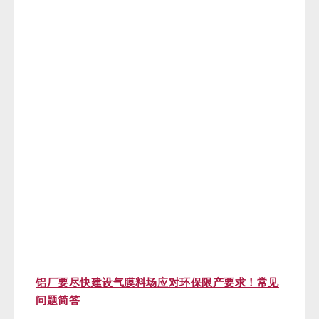
铝厂要尽快建设气膜料场应对环保限产要求！常见
问题简答