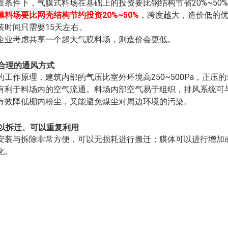
20%~50%
质条件下，气膜式料场在基础上的投资要比钢结构节省
20%~50%
膜料场要比网壳结构节约投资
，跨度越大，造价低的
15
装时间只需要
天左右。
企业考虑共享一个超大气膜料场，则造价会更低。
合理的通风方式
250~500Pa
的工作原理，建筑内部的气压比室外环境高
，正压的
有利于料场内的空气流通。料场内部空气易于组织，排风系统可
有效降低棚内粉尘，又能避免煤尘对周边环境的污染。
以拆迁、可以重复利用
安装与拆除非常方便，可以无损耗进行搬迁；膜体可以进行增加
化。