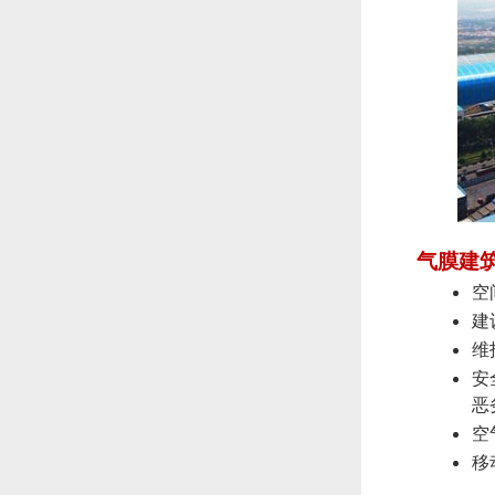
气膜建
空
建
维
安
恶
空
移