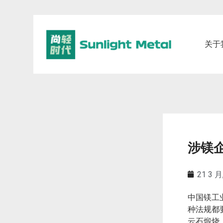
关于
涉镁
21 3 月
中国镁工
种法规都
云石煅烧