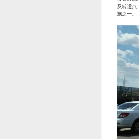
及转运点
施之一。