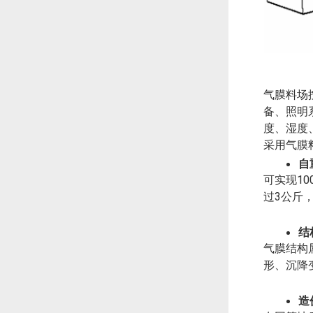
气膜料场
备、照明
度、湿度
采用气膜
自
10
可实现
3
过
公斤
结
气膜结构
形、沉降
造