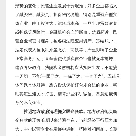
形势的变化，民营企业发展十分艰难，好多企业都陷入
了融资难、融资贵、担保难的境地。特别是重资产型实
体产业，由于投资大，运转成本高，一旦出现贷款逾期
或担保等风险时，金融机构会立即断血，然后起诉，民
营企业就官司缠身，被各级法院查封资产、冻结账户，
法定代表人被限制乘坐飞机、高铁等，严重影响了企业
正常商务活动，甚至会使优质实体企业也被无辜拖垮。
建议各级政府、法院和金融机构应从实际出发，不能搞
一刀切，不能“一限了之、一冻了之、一查了之”。应该具
体问题具体对待，想方设法保护好合规合法的企业，帮
助其渡过难关；打击、清算那些不讲诚信、恶意逃废债
务的不良企业。
推进地方政府清理拖欠民企账款。
地方政府拖欠民
企账款的现象长期以来普遍存在，当前经济下行压力加
大，中小民营企业在发展中遇到一些困难和问题，长期