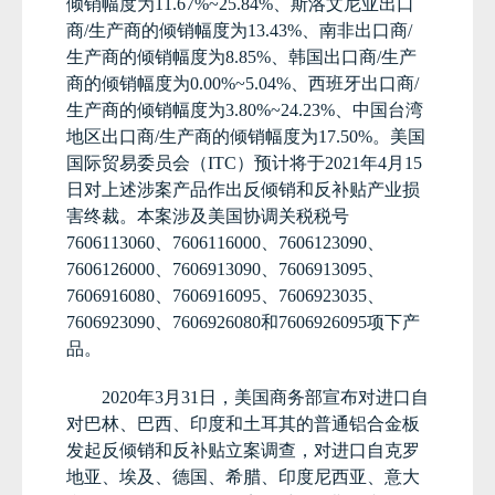
倾销幅度为
11.67%~25.84%
、斯洛文尼亚出口
商
/
生产商的倾销幅度为
13.43%
、南非出口商
/
生产商的倾销幅度为
8.85%
、韩国出口商
/
生产
商的倾销幅度为
0.00%~5.04%
、西班牙出口商
/
生产商的倾销幅度为
3.80%~24.23%
、中国台湾
地区出口商
/
生产商的倾销幅度为
17.50%
。美国
国际贸易委员会（
ITC
）预计将于
2021
年
4
月
15
日对上述涉案产品作出反倾销和反补贴产业损
害终裁。本案涉及美国协调关税税号
7606113060
、
7606116000
、
7606123090
、
7606126000
、
7606913090
、
7606913095
、
7606916080
、
7606916095
、
7606923035
、
7606923090
、
7606926080
和
7606926095
项下产
品。
2020
年
3
月
31
日，美国商务部宣布对进口自
对巴林、巴西、印度和土耳其的普通铝合金板
发起反倾销和反补贴立案调查，对进口自克罗
地亚、埃及、德国、希腊、印度尼西亚、意大