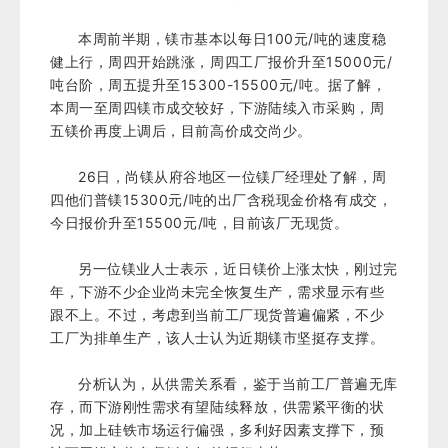
本周前半期，镁市基本以每日100元/吨的速度稳
健上行，周四开始跳涨，周四工厂报价升至15000元/
吨台阶，周五提升至15300-15500元/吨。据了解，
本周一至周四镁市成交较好，下游陆续入市采购，周
五镁价再度上调后，目前高价成交尚少。
26日，尚镁从府谷地区一位镁厂经理处了解，周
四他们普镁15300元/吨的出厂含税现金价格有成交，
今日
报价升至
15500元/吨，目前该厂无现货。
另一位镁业人士表示，近日镁价上涨太快，刚过完
年，下游不少企业尚未完全恢复生产，需求显示有些
跟不上。不过，考虑到当前工厂现货普遍偏紧，不少
工厂为排单生产，该人士认为近期镁市坚挺存支撑。
分析认为，从供需关系看，鉴于当前工厂普遍无库
存，而下游刚性需求有望陆续释放，供需紧平衡的状
况，加上硅铁市场运行偏强，多利好因素支撑下，预