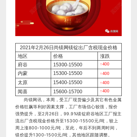
2021年2
月
26
日尚镁网镁锭出厂含税现金价格
地区
价格
涨跌
300
↑
400
府谷
15
-155
00
内蒙
153
00
-15500
↑
400
太原
15400-15500
↑
400
↑
400
闻喜
15600-15700
尚镁网讯，本周，受工厂现货偏少及其它有色金属
价格狂飙等利好因素支撑，工厂市场信心较强，报价
强势提升，至2月26日，99.9%镁锭府谷地区工厂报主
流出厂含税现金价格升至15300-15500元/吨，较上
周上涨800-1000元/吨，至此，年后不到两周时间，
镁价提升1300-1500元/吨，其他地区跟随调整。