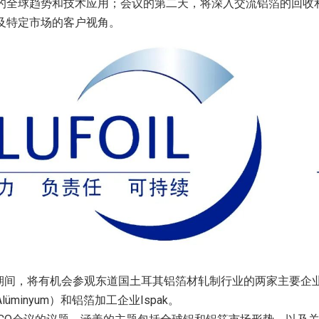
的全球趋势和技术应用；会议的第二天，将深入交流铝箔的回收
及特定市场的客户视角。
期间，将有机会参观东道国土耳其铝箔材轧制行业的两家主要企
Alüminyum
Ispak
）和铝箔加工企业
。