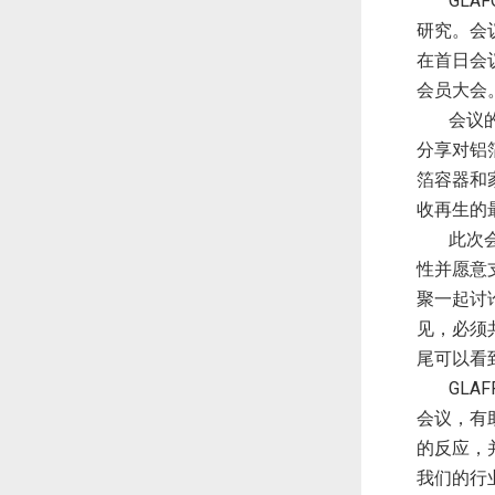
GLAF
研究。会
在首日会
会员大会
会议
分享对铝
箔容器和
收再生的
此次
性并愿意
聚一起讨
见，必须
尾可以看
GLAF
会议，有
的反应，
我们的行