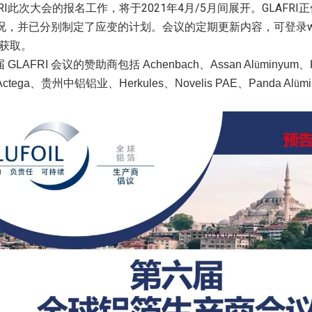
RI
2021
4
/5
GLAFRI
此次大会的报名工作，将于
年
月
月间展开。
正
况，并已分别制定了应变的计划。会议的定期更新内容，可登录
获取。
届
GLAFRI
会议的赞助商包括
Achenbach
、
Assan Al
ü
minyum
、
Actega
、贵州中铝铝业、
Herkules
、
Novelis PAE
、
Panda Al
ü
m