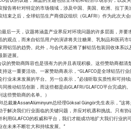
CO
会议的议题，涵盖的主题包括全球铝和铝箔市场形势，以及
议报告将针对特定的市场领域，涉及中国、美国、欧洲、拉丁美
GLAFRI
议结束之后，全球铝箔生产商倡议组织（
）作为此次大会
。
的最后一天，议题将涵盖产业界应对环境问题的许多层面，并要
箔的观点，而来自铝箔用户的演讲将关注糖果、乳制品和医药市
家用铝箔的趋势。此外，与会代表还将了解铝箔包装回收体系以
最新进展。
会议的赞助商阵容也是强有力的并且表现积极。这些赞助商都清
GLAFCO
支持这一重要活动。一家赞助商表示，“
是全球铝箔行业
“
论行业未来发展的平台。另一位表示，
必须听取实质性和可持续
GLAFRI/GLAFCO
共同推动铝箔创新，而这些都是由
平台完成的。
到这些赞助商的名单。）
RI
AssanAlüminyum
Göksal Güngör
“
总裁兼
总经理
先生表示，
这将
助于解决我们行业面临的关键问题，并应对机遇和挑战。只有协
GLAFCO
并利用
的权威和平台，我们才能成功地扩大我们行业的
”
业在未来不断壮大和持续发展。