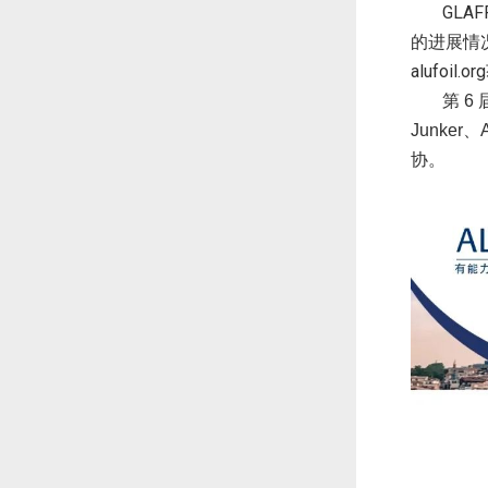
GLAF
的进展情
alufoil.org
第
6
Junker
、
协。