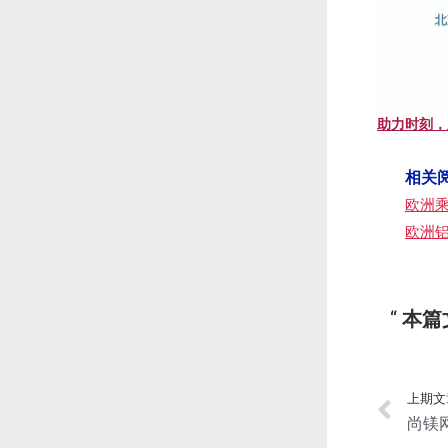
助力时刻，
相关
欧洲乘
欧洲铝
本篇
上期文