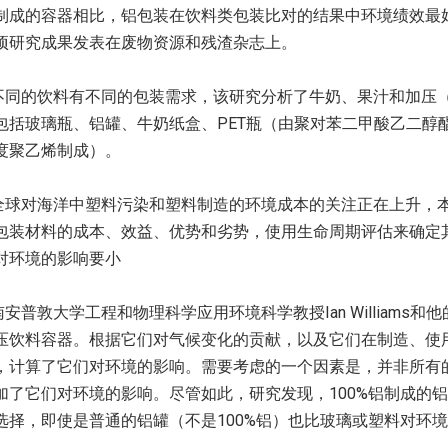
制成的容器相比，铝包装在饮料类包装比对的结果中环境绩效最
项研究成果发表在废物资源和残渣杂志上。
不同的饮料有不同的包装需求，该研究分析了牛奶、果汁和加压
包括玻璃瓶、铝罐、牛奶纸盒、PET瓶（由聚对苯二甲酸乙二醇酯
度聚乙烯制成）。
全球对海洋中塑料污染和塑料制造的环境成本的关注正在上升，
包装材料的成本、效益、优势和劣势，使用生命周期评估来确定
对环境的影响要小
安普敦大学工程和物理科学应用环境科学教授Ian Williams和
压饮料容器。根据它们对气候变化的贡献，以及它们在制造、使
，计算了它们对环境的影响。需要考虑的一个因素是，并非所有
加了它们对环境的影响。尽管如此，研究发现，100%铝制成的
选择，即使是普通的铝罐（不是100%铝）也比玻璃或塑料对环