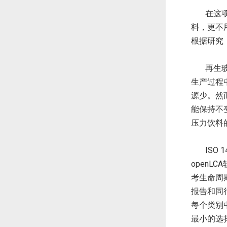
在这
料，更不
根据研究
再生
生产过程
源少。然
能保持不
压力饮料
ISO
open
考生命周期数
报告和同
每个类别
最小的选