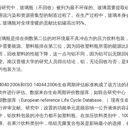
项研究中，玻璃瓶（不回收）被列为最不环保的。玻璃需要提取
用说污染和资源密集型的制造过程了。在生产过程中，玻璃本身
，玻璃瓶对全球变暖的贡献比铝罐高出95%。
玻璃瓶是排在倒数第二位的对环境最不具冲击力的压力饮料包装
中需要能源。塑料瓶排在第三位，因为回收塑料瓶所需的能源比
而，回收塑料的性能下降，这一点与铝不同，因为铝可以无限回
变。南汉普顿大学的研究人员得出结论，铝，无论回收与否，是
的包装方法。
 14040:2006和ISO 14044:2006生命周期评估标准构成了该方
LCA软件进行评估。数据来自生命周期评价数据库，如联合研究中心（
据库（European reference Life Cycle Database、）
行评审文献。研究中，设置的功能单元是能容纳一公升液体的容
中，铝饮料包装的冲击力都不如塑料瓶。在加压饮料类别中，10
择。在果汁饮料类别中，纸铝无菌复合包装是影响最小的选择，